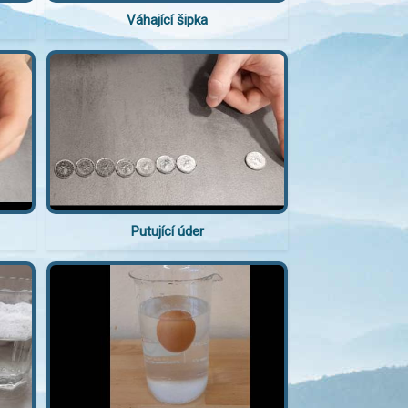
Váhající šipka
Putující úder