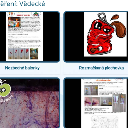
ěření: Vědecké
Nezbedné balonky
Rozmačkaná plechovka