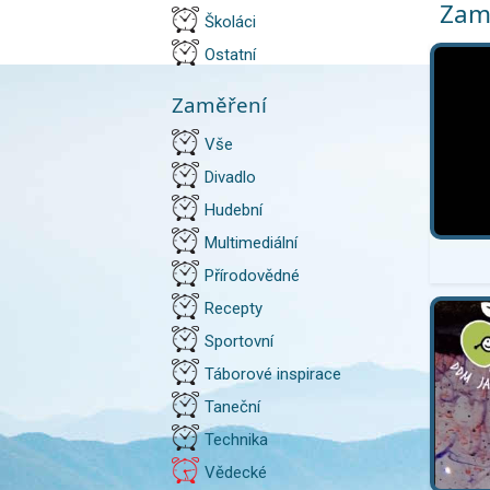
Zam
Školáci
Ostatní
Zaměření
Vše
Divadlo
Hudební
Multimediální
Přírodovědné
Recepty
Sportovní
Táborové inspirace
Taneční
Technika
Vědecké