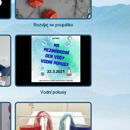
Rozvíjej se poupátko
Vodní pokusy