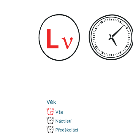
Věk
Vše
Náctiletí
Předškoláci