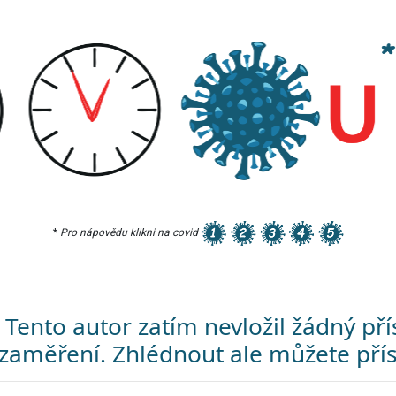
*
Pro nápovědu klikni na covid
Tento autor zatím nevložil žádný p
zaměření. Zhlédnout ale můžete přís