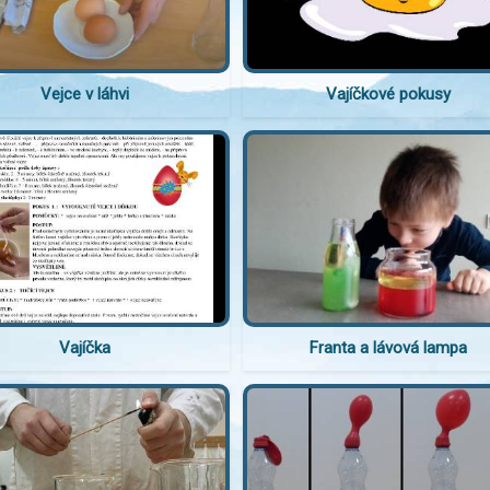
Vejce v láhvi
Vajíčkové pokusy
Vajíčka
Franta a lávová lampa