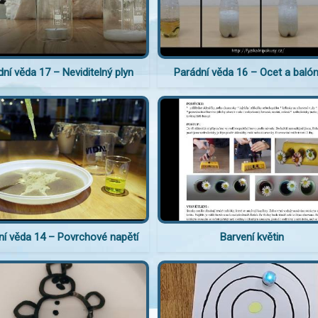
ní věda 17 – Neviditelný plyn
Parádní věda 16 – Ocet a baló
ní věda 14 – Povrchové napětí
Barvení květin