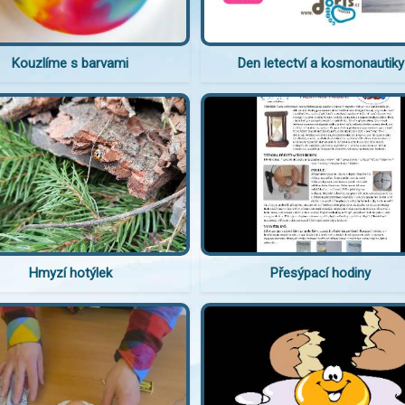
Kouzlíme s barvami
Den letectví a kosmonautiky
Hmyzí hotýlek
Přesýpací hodiny