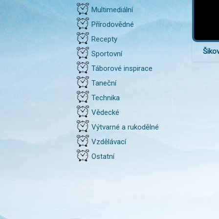
Multimediální
Přírodovědné
Recepty
Šikov
Sportovní
Táborové inspirace
Taneční
Technika
Vědecké
Výtvarné a rukodělné
Vzdělávací
Ostatní