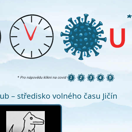
*
Pro nápovědu klikni na covid
lub – středisko volného času Jičín