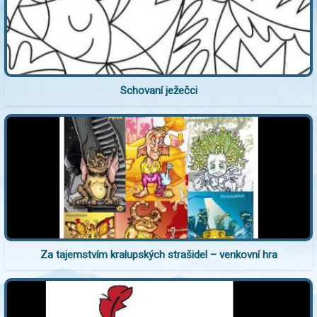
Schovaní ježečci
Za tajemstvím kralupských strašidel – venkovní hra