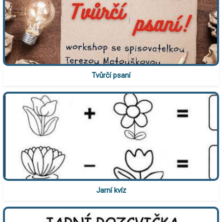
Tvůrčí psaní
Jarní kvíz