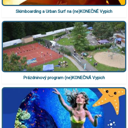
Skimboarding a Urban Surf na (ne)KONEČNÉ Vypich
Prázdninový program (ne)KONEČNÁ Vypich