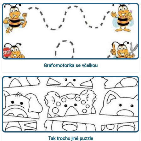
Grafomotorika se včelkou
Tak trochu jiné puzzle