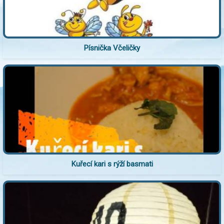
Písnička Včeličky
Kuřecí kari s rýží basmati