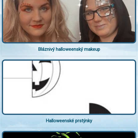
Bláznivý halloweenský makeup
Halloweenské prstýnky