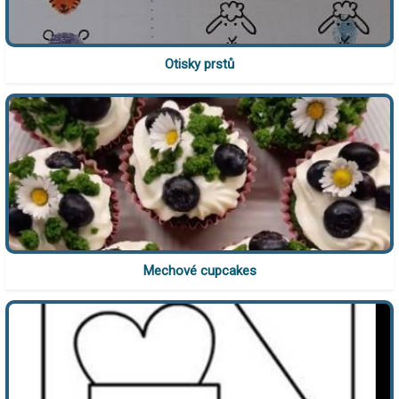
Otisky prstů
Mechové cupcakes