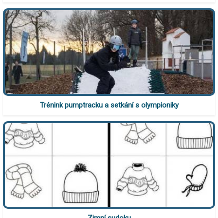
Trénink pumptracku a setkání s olympioniky
Zimní sudoku