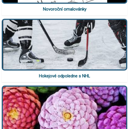
Novoroční omalovánky
Hokejové odpoledne s NHL