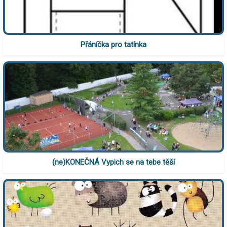
Přáníčka pro tatínka
(ne)KONEČNÁ Vypich se na tebe těší