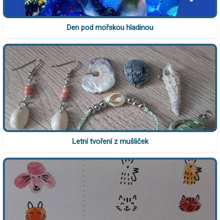
Den pod mořskou hladinou
Letní tvoření z mušliček