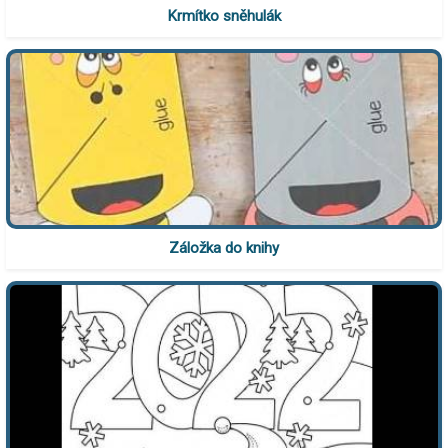
Krmítko sněhulák
Záložka do knihy