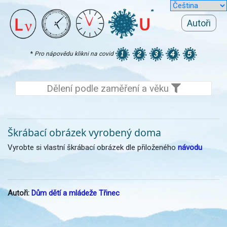
Autoři
*
Pro nápovědu klikni na covid
Dělení podle zaměření a věku
Škrábací obrázek vyrobený doma
Vyrobte si vlastní škrábací obrázek dle přiloženého
návodu
Autoři:
Dům dětí a mládeže Třinec