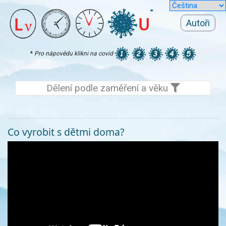
Autoři
*
Pro nápovědu klikni na covid
Dělení podle zaměření a věku
Co vyrobit s dětmi doma?