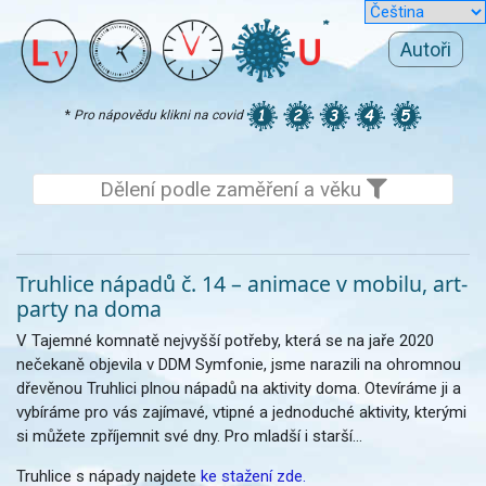
Autoři
*
Pro nápovědu klikni na covid
Dělení podle zaměření a věku
Truhlice nápadů č. 14 – animace v mobilu, art-
party na doma
V Tajemné komnatě nejvyšší potřeby, která se na jaře 2020
nečekaně objevila v DDM Symfonie, jsme narazili na ohromnou
dřevěnou Truhlici plnou nápadů na aktivity doma. Otevíráme ji a
vybíráme pro vás zajímavé, vtipné a jednoduché aktivity, kterými
si můžete zpříjemnit své dny. Pro mladší i starší...
Truhlice s nápady najdete
ke stažení zde.