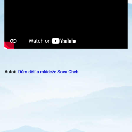
Autoři:
Dům dětí a mládeže Sova Cheb