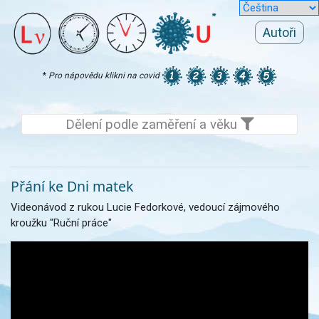
Autoři
*
Pro nápovědu klikni na covid
Dělení podle zaměření a věku
Přání ke Dni matek
Videonávod z rukou Lucie Fedorkové, vedoucí zájmového
kroužku "Ruční práce"