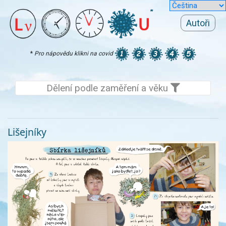
Autoři
*
Pro nápovědu klikni na covid
Dělení podle zaměření a věku
Lišejníky