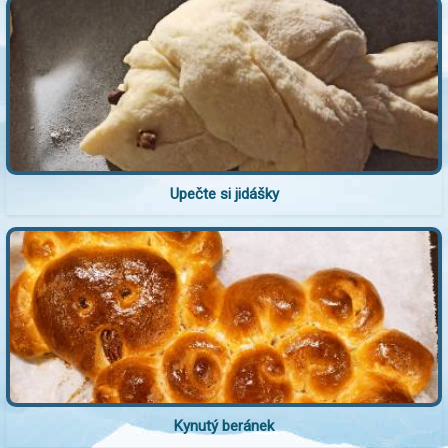
Upečte si jidášky
Kynutý beránek