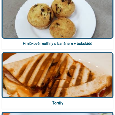
Hrníčkové muffiny s banánem v čokoládě
Tortilly