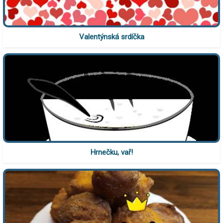
Valentýnská srdíčka
Hrnečku, vař!