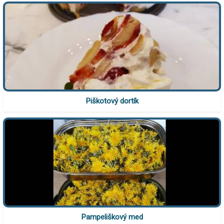
Piškotový dortík
Pampeliškový med