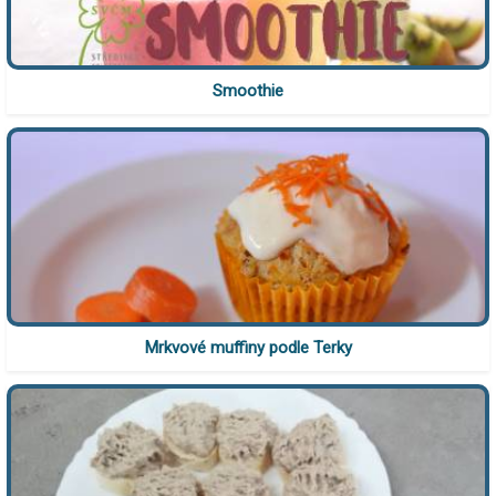
Smoothie
Mrkvové muffiny podle Terky