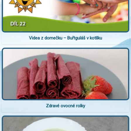
Videa z domečku – Buřtguláš v kotlíku
Zdravé ovocné rolky