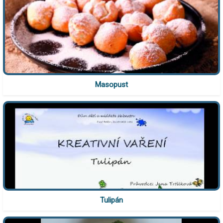
Masopust
Tulipán