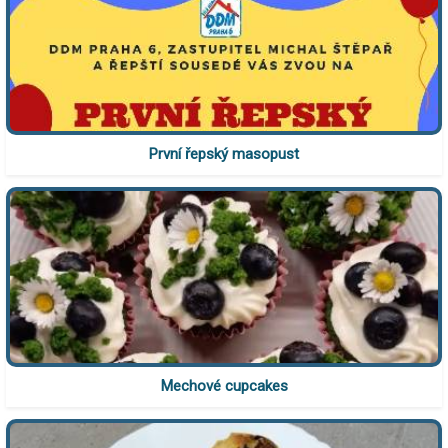
První řepský masopust
Mechové cupcakes