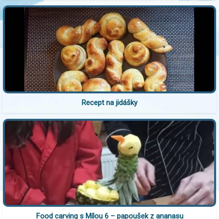
Recept na jidášky
Food carving s Mílou 6 – papoušek z ananasu