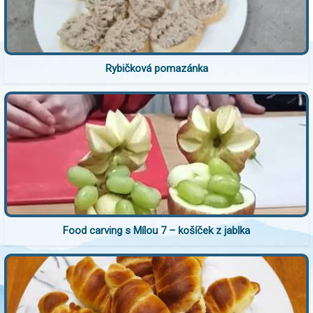
Rybičková pomazánka
Food carving s Mílou 7 – košíček z jablka