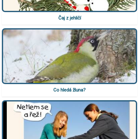
Čaj z jehličí
Co hledá žluna?