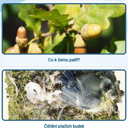
Co k čemu patří?
Čištění ptačích budek