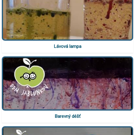
Lávová lampa
Barevný déšť