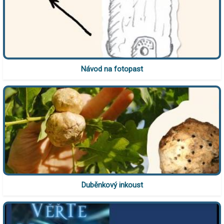
Návod na fotopast
Duběnkový inkoust