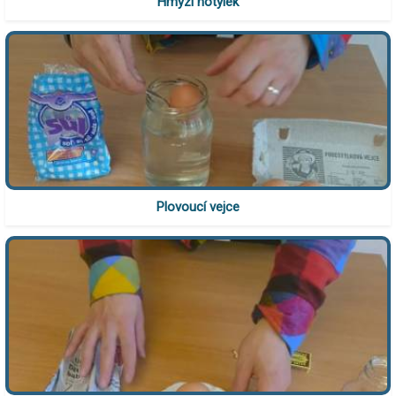
Hmyzí hotýlek
Plovoucí vejce