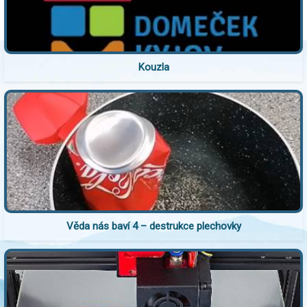
Kouzla
Věda nás baví 4 – destrukce plechovky