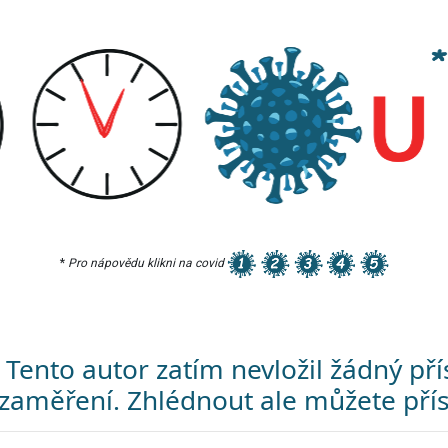
*
Pro nápovědu klikni na covid
Tento autor zatím nevložil žádný p
zaměření. Zhlédnout ale můžete přís