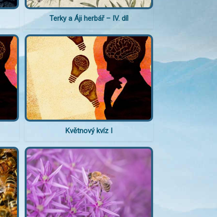
Terky a Áji herbář – IV. díl
Květnový kvíz I