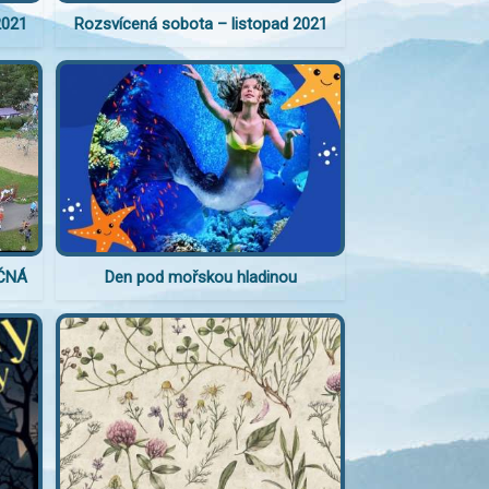
2021
Rozsvícená sobota – listopad 2021
EČNÁ
Den pod mořskou hladinou