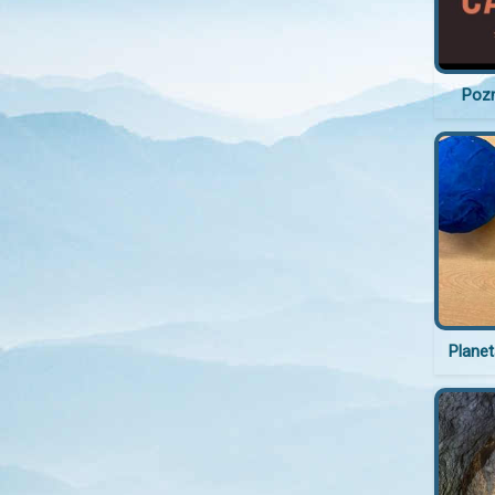
Pozn
Plane