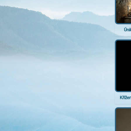
Úni
Kříže