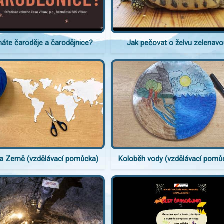
áte čaroděje a čarodějnice?
Jak pečovat o želvu zelenav
ta Země (vzdělávací pomůcka)
Koloběh vody (vzdělávací pomů