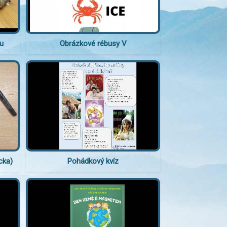
ou
Obrázkové rébusy V
cka)
Pohádkový kvíz