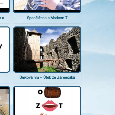
n a
Španělština s Markem 7
Úniková hra – Útěk ze Zámečáku