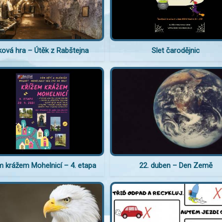
ková hra – Útěk z Rabštejna
Slet čarodějnic
m krážem Mohelnicí – 4. etapa
22. duben – Den Země