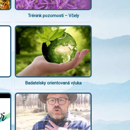
Trénink pozornosti – Včely
Badatelsky orientovaná výuka