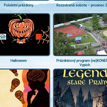
Pololetní prázdniny
Rozsvícená sobota – prosinec 
Halloween
Prázdninový program (ne)KON
Vypich