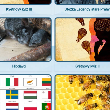
Květnový kvíz III
Stezka Legendy staré Prahy
Hlodavci
Květnový kvíz II