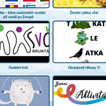
ka – bitva cestovních vozidel
Životní cyklus včel
při cestě po Evropě
Hudební kvíz
Obrázkové rébusy VI