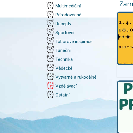
Zamě
Multimediální
Přírodovědné
Recepty
Sportovní
Táborové inspirace
Taneční
Technika
Vědecké
Výtvarné a rukodělné
Vzdělávací
Ostatní