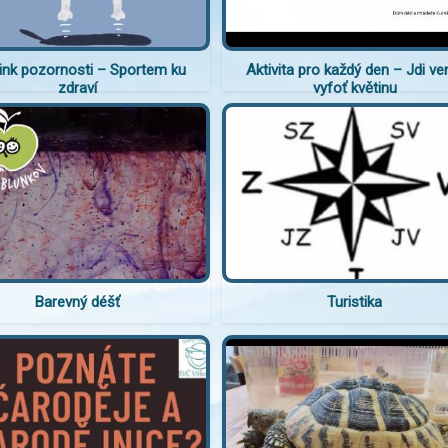
ink pozornosti – Sportem ku
Aktivita pro každý den – Jdi ve
zdraví
vyfoť květinu
Barevný déšť
Turistika