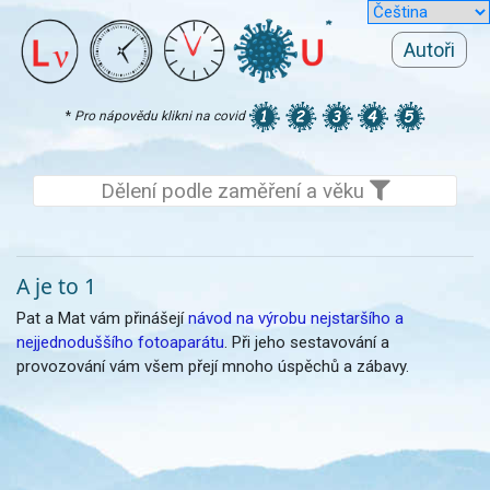
Autoři
*
Pro nápovědu klikni na covid
Dělení podle zaměření a věku
A je to 1
Pat a Mat vám přinášejí
návod na výrobu nejstaršího a
nejjednoduššího fotoaparátu
. Při jeho sestavování a
provozování vám všem přejí mnoho úspěchů a zábavy.