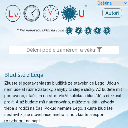
Autoři
*
Pro nápovědu klikni na covid
Dělení podle zaměření a věku
Bludiště z Lega
Zkuste si postavit vlastní bludiště ze stavebnice Lego. Jdou v
něm udělat různé zatáčky, záhyby či slepé uličky. Až budete mít
postaveno, stačí jen na start vložit kuličku a bludiště s ní zkusit
projít. A až budete mít natrénováno, můžete si dát i závody,
třeba s rodiči na čas. Pokud nemáte Lego, zkuste bludiště
sestavit z jiné stavebnice anebo si ho zkuste alespoň
rozvrhnout na papír.