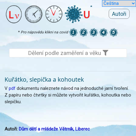
Autoři
*
Pro nápovědu klikni na covid
Dělení podle zaměření a věku
Kuřátko, slepička a kohoutek
V
pdf
dokumentu naleznete návod na jednoduché jarní tvoření.
Z papíru nebo čtvrtky si můžete vytvořit kuřátko, kohoutka nebo
slepičku.
Autoři:
Dům dětí a mládeže Větrník, Liberec