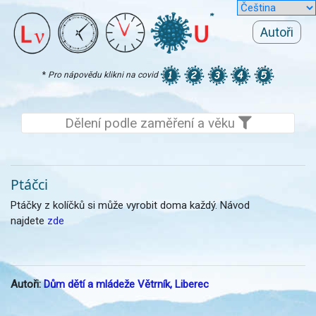
Autoři
*
Pro nápovědu klikni na covid
Dělení podle zaměření a věku
Ptáčci
Ptáčky z kolíčků si může vyrobit doma každý. Návod
najdete
zde
Autoři:
Dům dětí a mládeže Větrník, Liberec