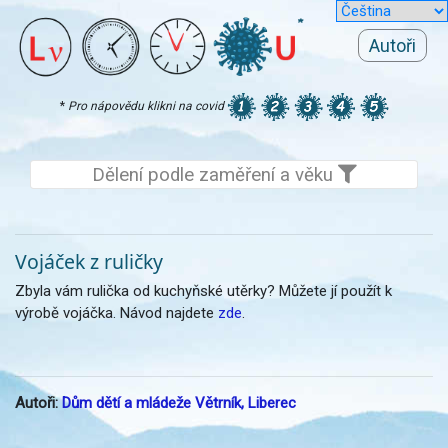
Autoři
*
Pro nápovědu klikni na covid
Dělení podle zaměření a věku
Vojáček z ruličky
Zbyla vám rulička od kuchyňské utěrky? Můžete jí použít k
výrobě vojáčka. Návod najdete
zde
.
Autoři:
Dům dětí a mládeže Větrník, Liberec