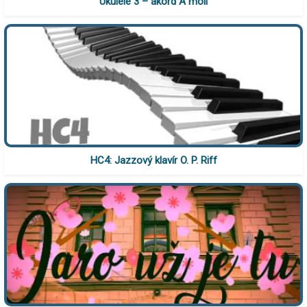
Ukulele 3 – akord A moll
HC4: Jazzový klavír O. P. Riff