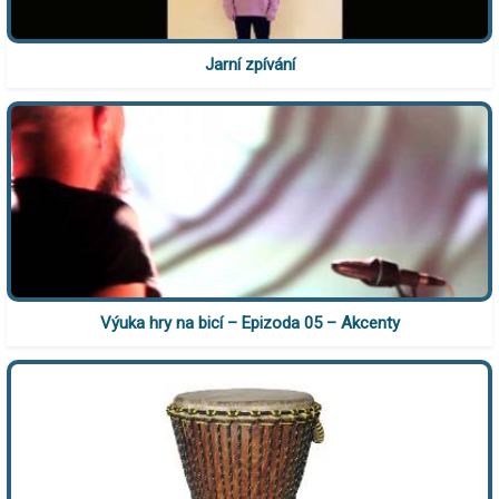
Jarní zpívání
Výuka hry na bicí – Epizoda 05 – Akcenty