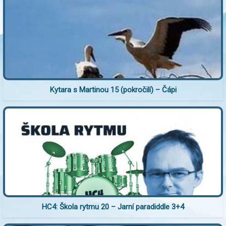
Kytara s Martinou 15 (pokročilí) – Čápi
HC4: Škola rytmu 20 – Jarní paradiddle 3+4