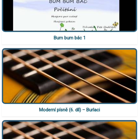
Bum bum bác 1
Moderní písně (6. díl) – Burlaci