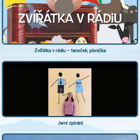
Zvířátka v rádiu – taneček, písnička
Jarní zpívání