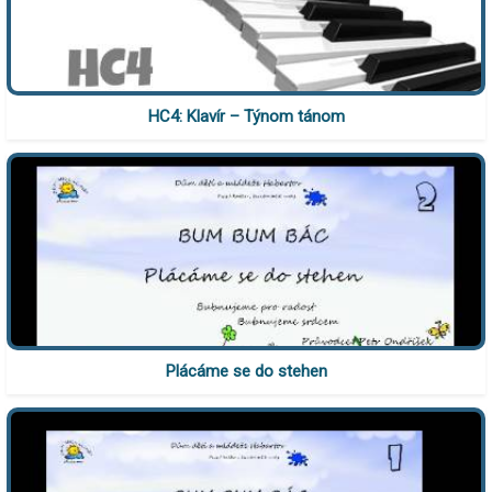
HC4: Klavír – Týnom tánom
Plácáme se do stehen