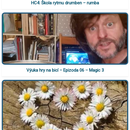
HC4: Škola rytmu drumben – rumba
Výuka hry na bicí – Epizoda 06 – Magic 3