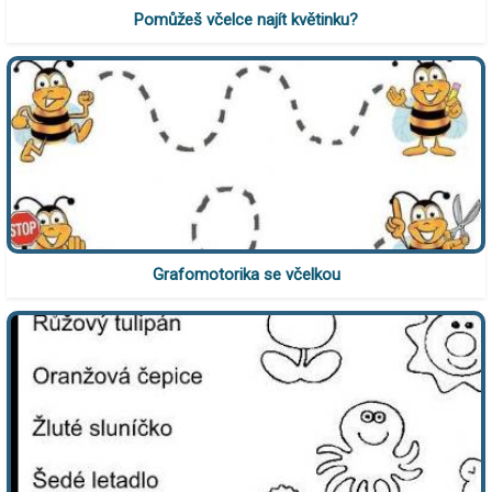
Pomůžeš včelce najít květinku?
Grafomotorika se včelkou