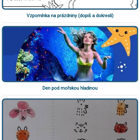
Vzpomínka na prázdniny (dopiš a dokresli)
Den pod mořskou hladinou