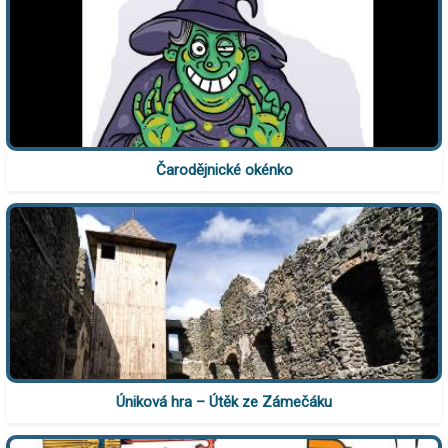
Čarodějnické okénko
Úniková hra – Útěk ze Zámečáku