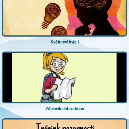
Květnový kvíz I
Zápisník dobrodruha