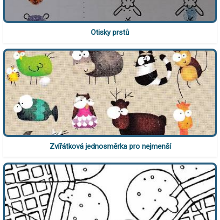
Otisky prstů
Zvířátková jednosměrka pro nejmenší