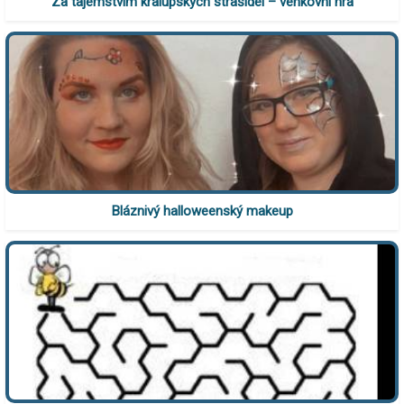
Za tajemstvím kralupských strašidel – venkovní hra
Bláznivý halloweenský makeup