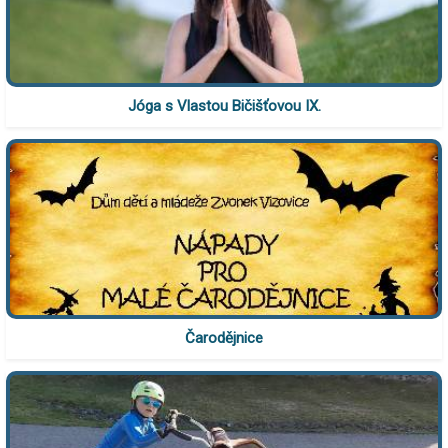
Jóga s Vlastou Bičišťovou IX.
Čarodějnice