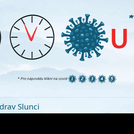
*
Pro nápovědu klikni na covid
drav Slunci