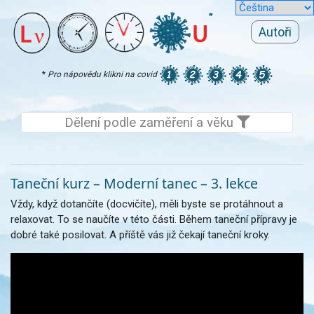
Autoři
*
Pro nápovědu klikni na covid
Dělení podle zaměření a věku
Taneční kurz – Moderní tanec – 3. lekce
Vždy, když dotančíte (docvičíte), měli byste se protáhnout a
relaxovat. To se naučíte v této části. Během taneční přípravy je
dobré také posilovat. A příště vás již čekají taneční kroky.