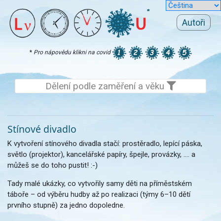
Autoři
*
Pro nápovědu klikni na covid
Dělení podle zaměření a věku
Stínové divadlo
K vytvoření stínového divadla stačí: prostěradlo, lepící páska,
světlo (projektor), kancelářské papíry, špejle, provázky, .... a
můžeš se do toho pustit! :-)
Tady malé ukázky, co vytvořily samy děti na příměstském
táboře – od výběru hudby až po realizaci (týmy 6–10 dětí
prvního stupně) za jedno dopoledne.