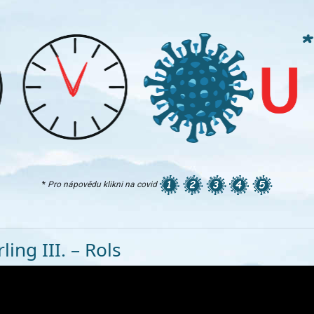
*
Pro nápovědu klikni na covid
ling III. – Rols