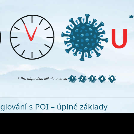
*
Pro nápovědu klikni na covid
glování s POI – úplné základy