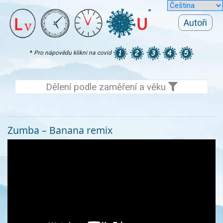
Autoři
*
Pro nápovědu klikni na covid
Dělení podle zaměření a věku
Zumba – Banana remix