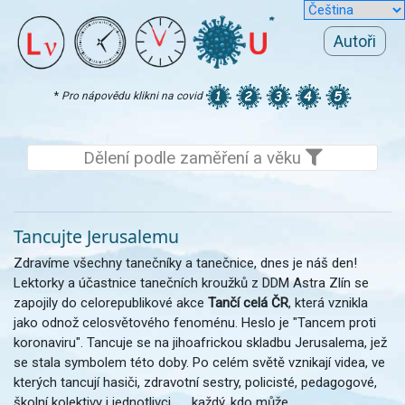
Autoři
*
Pro nápovědu klikni na covid
Dělení podle zaměření a věku
Tancujte Jerusalemu
Zdravíme všechny tanečníky a tanečnice, dnes je náš den!
Lektorky a účastnice tanečních kroužků z DDM Astra Zlín se
zapojily do celorepublikové akce
Tančí celá ČR
, která vznikla
jako odnož celosvětového fenoménu. Heslo je "Tancem proti
koronaviru". Tancuje se na jihoafrickou skladbu Jerusalema, jež
se stala symbolem této doby. Po celém světě vznikají videa, ve
kterých tancují hasiči, zdravotní sestry, policisté, pedagogové,
školní kolektivy i jednotlivci, ..., každý, kdo může.