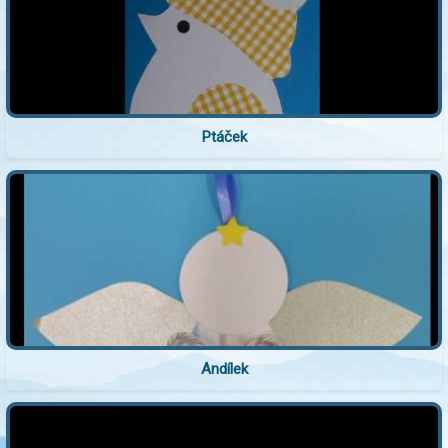
Ptáček
Andílek