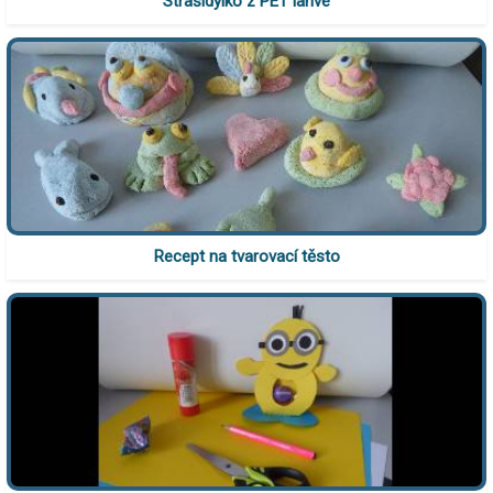
Strašidýlko z PET lahve
Recept na tvarovací těsto