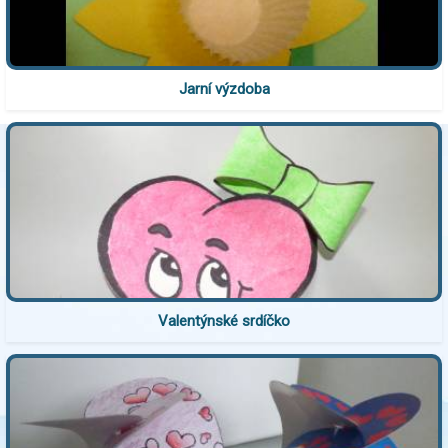
Jarní výzdoba
Valentýnské srdíčko