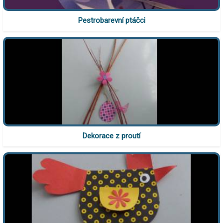
Pestrobarevní ptáčci
Dekorace z proutí