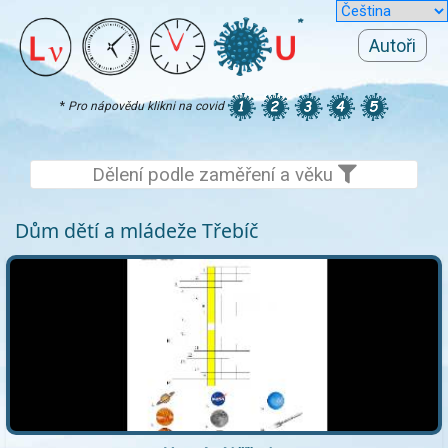
Autoři
*
Pro nápovědu klikni na covid
Dělení podle zaměření a věku
Dům dětí a mládeže Třebíč