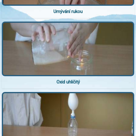
Umývání rukou
Oxid uhličitý