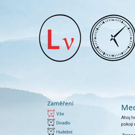
Zaměření
Med
Vše
Ahoj ho
Divadlo
pokoji 
Hudební