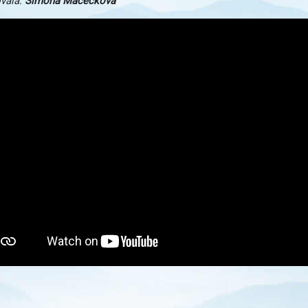
vala:
Simona Macečková