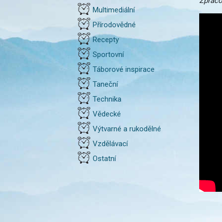
Zpraco
Multimediální
Přírodovědné
Recepty
Sportovní
Táborové inspirace
Taneční
Technika
Vědecké
Výtvarné a rukodělné
Vzdělávací
Ostatní