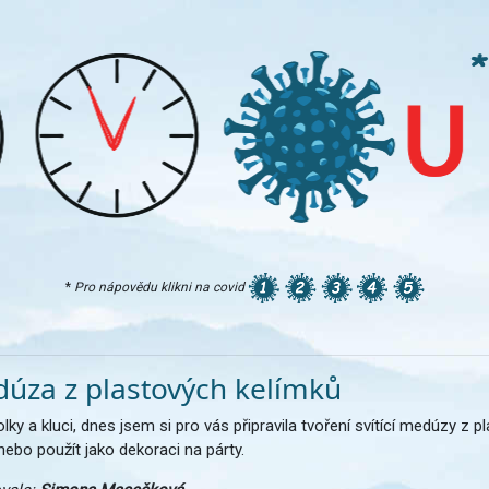
*
Pro nápovědu klikni na covid
úza z plastových kelímků
lky a kluci, dnes jsem si pro vás připravila tvoření svítící medúzy z
nebo použít jako dekoraci na párty.