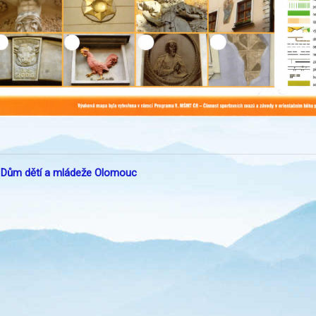
:
Dům dětí a mládeže Olomouc