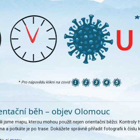
*
Pro nápovědu klikni na covid
entační běh – objev Olomouc
ili jsme mapu, kterou mohou použít nejen orientační běžci. Kontroly 
a a potkáte je po trase. Dokážete správně přiřadit fotografii k číslu 