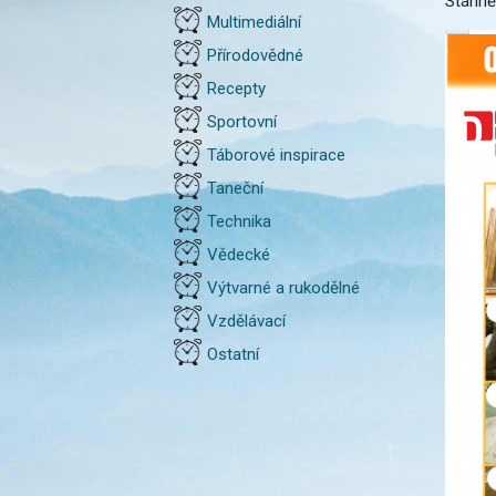
Stáhně
Multimediální
Přírodovědné
Recepty
Sportovní
Táborové inspirace
Taneční
Technika
Vědecké
Výtvarné a rukodělné
Vzdělávací
Ostatní