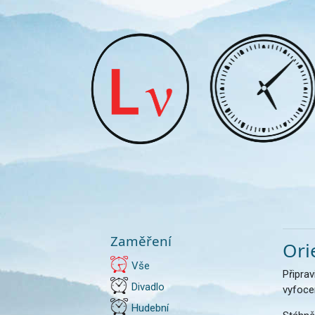
Zaměření
Ori
Vše
Připrav
Divadlo
vyfocen
Hudební