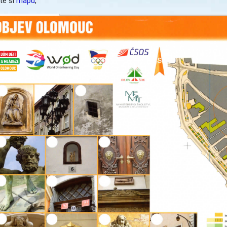
te si
mapu
,