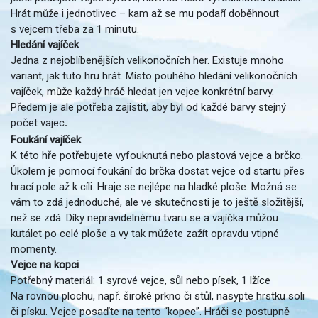
Hrát může i jednotlivec – kam až se mu podaří doběhnout
s vejcem třeba za 1 minutu.
Hledání vajíček
Jedna z nejoblíbenějších velikonočních her. Existuje mnoho
variant, jak tuto hru hrát. Místo pouhého hledání velikonočních
vajíček, může každý hráč hledat jen vejce konkrétní barvy.
Předem je ale potřeba zajistit, aby byl od každé barvy stejný
počet vajec
.
Foukání vajíček
K této hře potřebujete vyfouknutá nebo plastová vejce a brčko.
Úkolem je pomocí foukání do brčka dostat vejce od startu přes
hrací pole až k cíli. Hraje se nejlépe na hladké ploše. Možná se
vám to zdá jednoduché, ale ve skutečnosti je to ještě složitější,
než se zdá. Díky nepravidelnému tvaru se a vajíčka můžou
kutálet po celé ploše a vy tak můžete zažít opravdu vtipné
momenty.
Vejce na kopci
Potřebný materiál: 1 syrové vejce, sůl nebo písek, 1 lžíce
Na rovnou plochu, např. široké prkno či stůl, nasypte hrstku soli
či písku. Vejce posaďte na tento “kopec”. Hráči se postupně