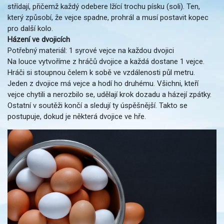
střídají, přičemž každý odebere lžící trochu písku (soli). Ten,
který způsobí, že vejce spadne, prohrál a musí postavit kopec
pro další kolo.
Házení ve dvojicích
Potřebný materiál: 1 syrové vejce na každou dvojici
Na louce vytvoříme z hráčů dvojice a každá dostane 1 vejce.
Hráči si stoupnou čelem k sobě ve vzdálenosti půl metru.
Jeden z dvojice má vejce a hodí ho druhému. Všichni, kteří
vejce chytili a nerozbilo se, udělají krok dozadu a házejí zpátky.
Ostatní v soutěži končí a sledují ty úspěšnější. Takto se
postupuje, dokud je některá dvojice ve hře.