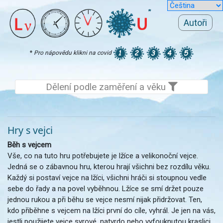
Autoři
*
Pro nápovědu klikni na covid
Dělení podle zaměření a věku
Hry s vejci
Běh s vejcem
Vše, co na tuto hru potřebujete je lžíce a velikonoční vejce.
Jedná se o zábavnou hru, kterou hrají všichni bez rozdílu věku.
Každý si postaví vejce na lžíci, všichni hráči si stoupnou vedle
sebe do řady a na povel vyběhnou. Lžíce se smí držet pouze
jednou rukou a při běhu se vejce nesmí nijak přidržovat. Ten,
kdo přiběhne s vejcem na lžíci první do cíle, vyhrál. Je jen na vás,
jestli použijete vejce syrové, natvrdo nebo vyfouknutou kraslici.