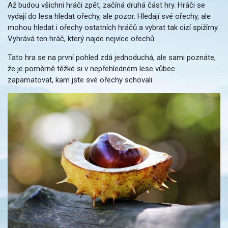
Až budou všichni hráči zpět, začíná druhá část hry. Hráči se
vydají do lesa hledat ořechy, ale pozor. Hledají své ořechy, ale
mohou hledat i ořechy ostatních hráčů a vybrat tak cizí spižírny.
Vyhrává ten hráč, který najde nejvíce ořechů.
Tato hra se na první pohled zdá jednoduchá, ale sami poznáte,
že je poměrně těžké si v nepřehledném lese vůbec
zapamatovat, kam jste své ořechy schovali.