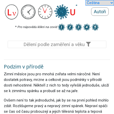
Autoři
*
Pro nápovědu klikni na covid
Dělení podle zaměření a věku
Podzim v přírodě
Zimní měsíce jsou pro mnohá zvířata velmi náročné. Není
dostatek potravy, mrzne a celkově jsou podmínky v přírodě
dosti nehostinné. Někteří z nich to tedy vyřešili jednoduše, uloží
se k zimnímu spánku a probudí se až na jaře.
Ovšem není to tak jednoduché, jak by se na první pohled mohlo
zdát. Rozlišujeme pravý a nepravý zimní spánek. Nepraví spáči
se čas od času probouzejí a jejich tělesná teplota a tepová