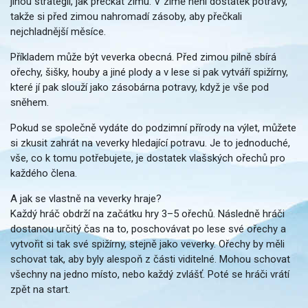
jinou strategii, jak přečkat zimu. V zimě není dostatek potravy,
takže si před zimou nahromadí zásoby, aby přečkali
nejchladnější měsíce.
Příkladem může být veverka obecná. Před zimou pilně sbírá
ořechy, šišky, houby a jiné plody a v lese si pak vytváří spižírny,
které jí pak slouží jako zásobárna potravy, když je vše pod
sněhem.
Pokud se společně vydáte do podzimní přírody na výlet, můžete
si zkusit zahrát na veverky hledající potravu. Je to jednoduché,
vše, co k tomu potřebujete, je dostatek vlašských ořechů pro
každého člena.
A jak se vlastně na veverky hraje?
Každý hráč obdrží na začátku hry 3–5 ořechů. Následně hráči
dostanou určitý čas na to, poschovávat po lese své ořechy a
vytvořit si tak své spižírny, stejně jako veverky. Ořechy by měli
schovat tak, aby byly alespoň z části viditelné. Mohou schovat
všechny na jedno místo, nebo každý zvlášť. Poté se hráči vrátí
zpět na start.