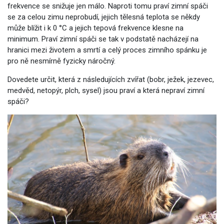
frekvence se snižuje jen málo. Naproti tomu praví zimní spáči
se za celou zimu neprobudí, jejich tělesná teplota se někdy
může blížit i k 0 °C a jejich tepová frekvence klesne na
minimum. Praví zimní spáči se tak v podstatě nacházejí na
hranici mezi životem a smrtí a celý proces zimního spánku je
pro ně nesmírně fyzicky náročný.
Dovedete určit, která z následujících zvířat (bobr, ježek, jezevec,
medvěd, netopýr, plch, sysel) jsou praví a která nepraví zimní
spáči?