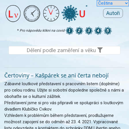
Autoři
*
Pro nápovědu klikni na covid
Dělení podle zaměření a věku
Čertoviny – Kašpárek se ani čerta nebojí
Zábavné loutkové představení s pracovním listem (doplníme)
pro celou rodinu. Užijte si sobotní dopoledne společně s námi a
obohaťte se o kulturní zážitek.
Představení jsme si pro vás připravili ve spolupráci s loutkovým
divadlem Klubíčko Cvikov.
Vzhledem k problémům během představení, prodlužujeme
možnost zapojení se do odměn až 23. 4. 2021. Vypracované
listy odevzdejte s kontaktem do schránky DDM Libertin anebo