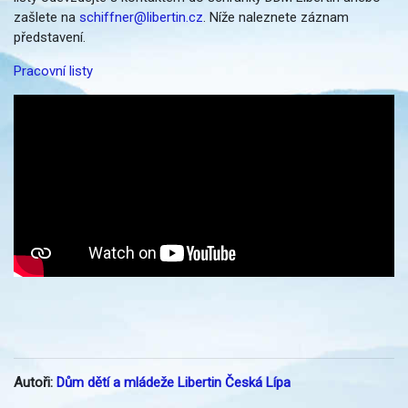
zašlete na
schiffner@libertin.cz
. Níže naleznete záznam
představení.
Pracovní listy
Autoři:
Dům dětí a mládeže Libertin Česká Lípa