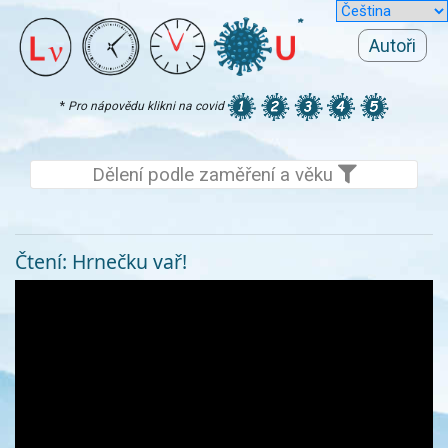
Autoři
*
Pro nápovědu klikni na covid
Dělení podle zaměření a věku
Čtení: Hrnečku vař!