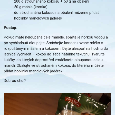
200 g strouhaného kokosu + 50 g na obalení
50 g másla (kostka)
do strouhaného kokosu na obalení můžeme přidat
hoblinky mandlových jadérek
Postup:
Pokud máte neloupané celé mandle, spařte je horkou vodou a
po vychladnutí oloupejte. Smíchejte kondenzované mléko s
rozpuštěným máslem a kokosem. Dejte alespoň na hodinu do
lednice vychladit – kokos do sebe natáhne tekutinu. Tvarujte
kuličky, do kterých doprostřed vmáčknete oloupanou celou
mandli. Obalujte ve strouhaném kokosu, do kterého můžete
přidat hoblinky mandlových jadérek.
Dobrou chuť!