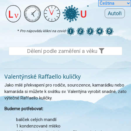
Autoři
*
Pro nápovědu klikni na covid
Dělení podle zaměření a věku
Valentýnské Raffaello kuličky
Jako milé překvapení pro rodiče, sourozence, kamarádku nebo
kamaráda si můžete k svátku sv. Valentýna vyrobit snadné, zato
výtečné Raffaello kuličky.
Budeme potřebovat:
balíček celých mandlí
1 kondenzované mléko