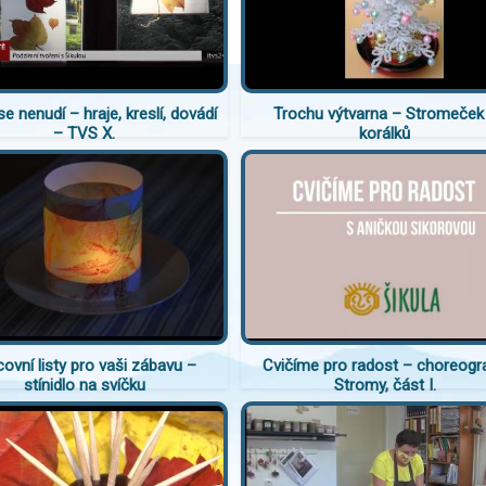
se nenudí – hraje, kreslí, dovádí
Trochu výtvarna – Stromeček
– TVS X.
korálků
ovní listy pro vaši zábavu –
Cvičíme pro radost – choreogra
stínidlo na svíčku
Stromy, část I.