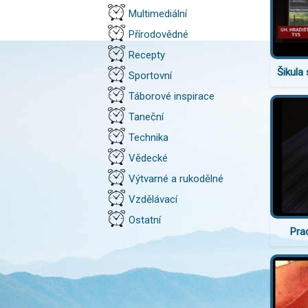
Multimediální
Přírodovědné
Recepty
Šikula 
Sportovní
Táborové inspirace
Taneční
Technika
Vědecké
Výtvarné a rukodělné
Vzdělávací
Ostatní
Prac