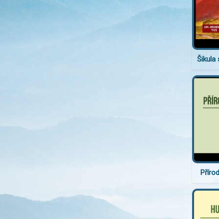
Šikula 
Příro