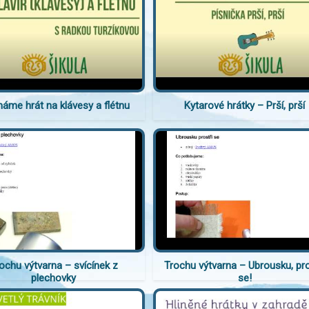
náme hrát na klávesy a flétnu
Kytarové hrátky – Prší, prší
ochu výtvarna – svícínek z
Trochu výtvarna – Ubrousku, pro
plechovky
se!