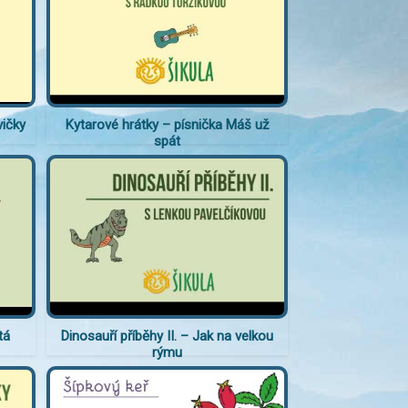
vičky
Kytarové hrátky – písnička Máš už
spát
tá
Dinosauří příběhy II. – Jak na velkou
rýmu