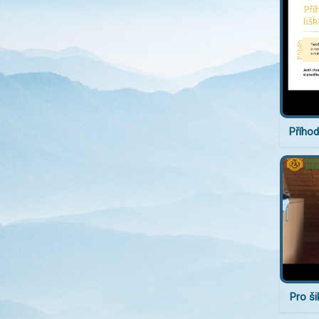
Příhod
Pro ši