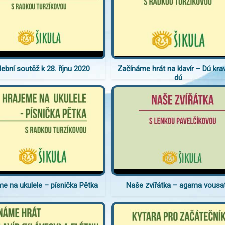
ební soutěž k 28. říjnu 2020
Začínáme hrát na klavír – Dú kra
dú
me na ukulele – písnička Pětka
Naše zvířátka – agama vousa