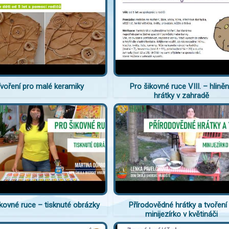
voření pro malé keramiky
Pro šikovné ruce VIII. – hlině
hrátky v zahradě
ikovné ruce – tisknuté obrázky
Přírodovědné hrátky a tvoření
minijezírko v květináči