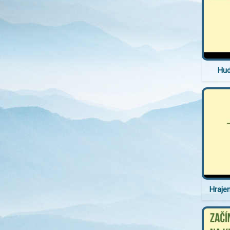
Hud
Hraje