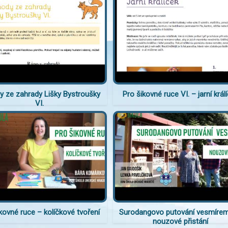
y ze zahrady Lišky Bystroušky
Pro šikovné ruce VI. – jarní král
VI.
kovné ruce – kolíčkové tvoření
Surodangovo putování vesmírem 
nouzové přistání