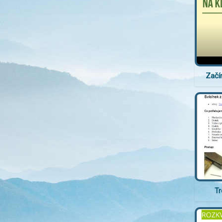
Začí
Tr