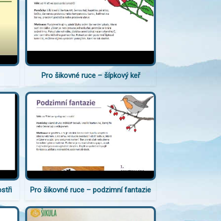
Pro šikovné ruce – šípkový keř
stři
Pro šikovné ruce – podzimní fantazie