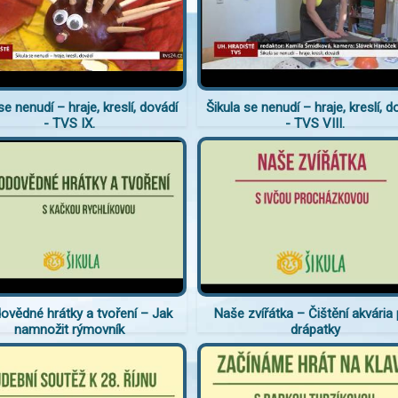
se nenudí – hraje, kreslí, dovádí
Šikula se nenudí – hraje, kreslí, d
- TVS IX.
- TVS VIII.
dovědné hrátky a tvoření – Jak
Naše zvířátka – Čištění akvária
namnožit rýmovník
drápatky