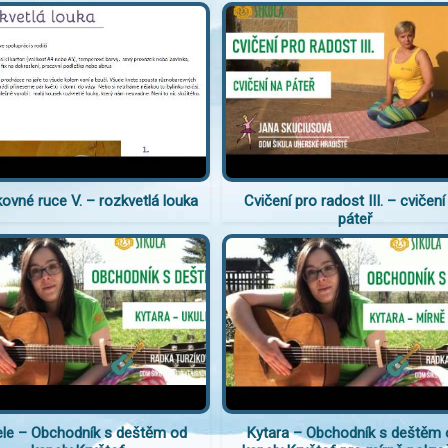
kovné ruce V. – rozkvetlá louka
Cvičení pro radost III. – cvičení
páteř
ele – Obchodník s deštěm od
Kytara – Obchodník s deštěm 