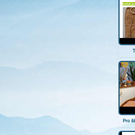
T
Pro š