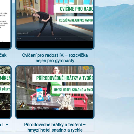
íček
Cvičení pro radost IV. – rozcvička
nejen pro gymnasty
I. –
Přírodovědné hrátky a tvoření –
hmyzí hotel snadno a rychle