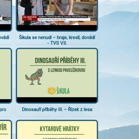
ovádí
Šikula se nenudí – hraje, kreslí, dovádí
- TVS VII.
 pro
Dinosauří příběhy III. – Řízek z lesa