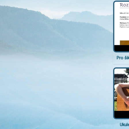
Pro ši
Ukul