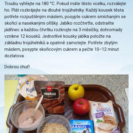
Troubu vyhřejte na 180 °C. Pokud máte těsto vcelku, rozválejte
ho. Plát rozkrájejte na dlouhé trojúhelníky. Každý kousek těsta
potřete rozpuštěným máslem, posypte cukrem smíchaným se
skořicí a nasekanými oříšky. Jablko rozčtvrťte, odstraňte
jádřinec a každou čtvrtku rozkrojte na 3 měsíčky, dohromady
vznikne 12 kousků. Jednotlivé kousky jablka položte na
základnu trojúhelníků a opatrně zamotejte. Potřete zbylým
máslem, posypte skořicovým cukrem a pečte 10–12 minut
dozlatova.
Dobrou chuť!