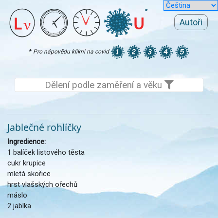
Autoři
*
Pro nápovědu klikni na covid
Dělení podle zaměření a věku
Jablečné rohlíčky
Ingredience:
1 balíček listového těsta
cukr krupice
mletá skořice
hrst vlašských ořechů
máslo
2 jablka